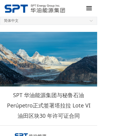
网站首页
끀
关于集团
简体中文
ꀅ
业务板块
研发制造
新闻动态
QHSE
投资者关系
SPT 华油能源集团与秘鲁石油
加入我们
Perúpetro正式签署塔拉拉 Lote VI
油田区块30 年许可证合同
联系我们