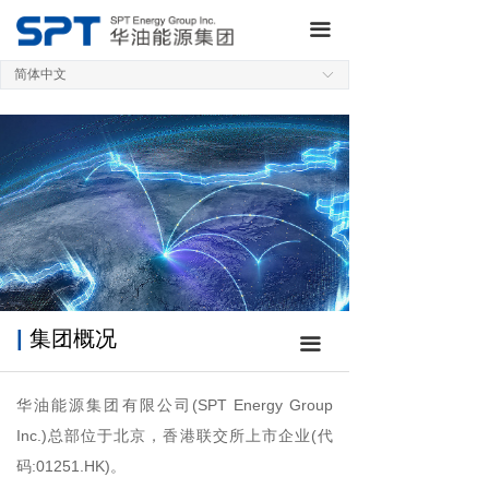
网站首页
公司概况
끀
关于集团
企业优势
简体中文
ꀅ
业务板块
管理体系
研发制造
人才发展
新闻动态
高管团队
QHSE
投资者关系
|
集团概况
끀
加入我们
华油能源集团有限公司(SPT Energy Group
联系我们
Inc.)总部位于北京，香港联交所上市企业(代
码:01251.HK)。