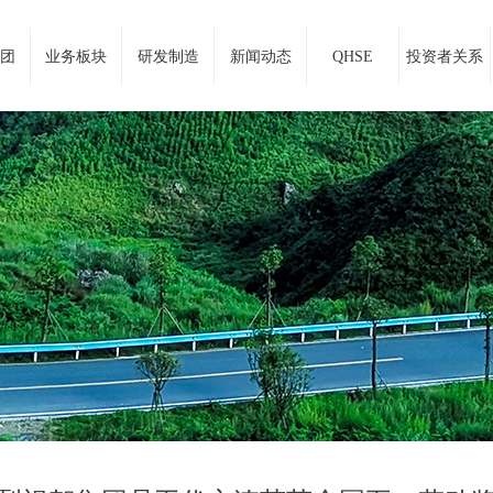
团
业务板块
研发制造
新闻动态
QHSE
投资者关系
务商