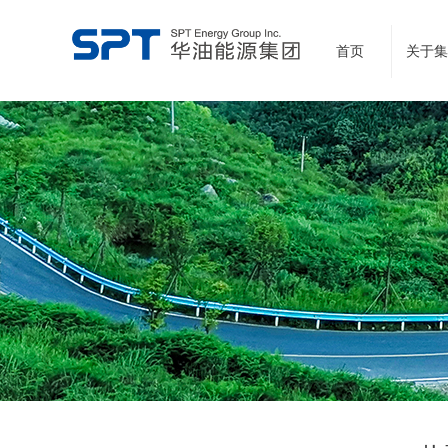
首页
关于集
领先的云计算网站建设服