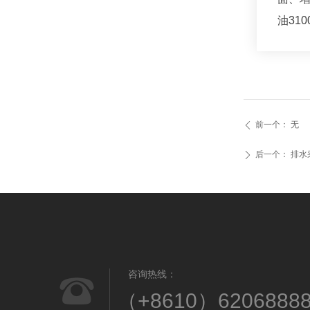
油
310
前一个：
无
ꄴ
后一个：
排水
ꄲ
咨询热线：
뀰
（+8610）6206888