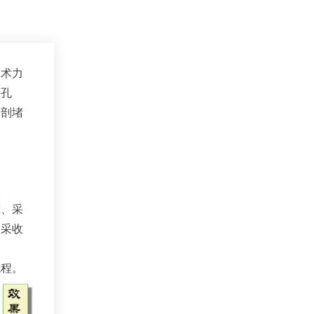
技术力
大孔
调剖堵
究、采
高采收
流程。