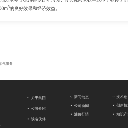
3
00m
的良好效果和经济效益。
采气服务
技术创
新闻动态
ꀁ
ꀁ
关于集团
ꀁ
创新技
公司新闻
넷
넷
公司介绍
넷
知识产
油价行情
넷
넷
战略伙伴
넷
8