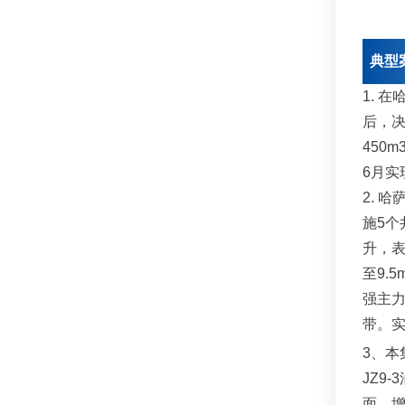
典型
1. 
后，决
450
6月实
2. 
施5个
升，
至9.
强主力
带。实
3、
本
JZ9-3
面、