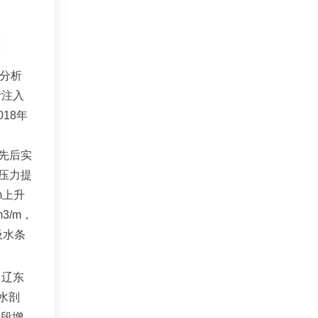
合分析
计注入
18年
月先后实
水压力提
m上升
3/m，
吸水条
司辽东
水剖
阶段增