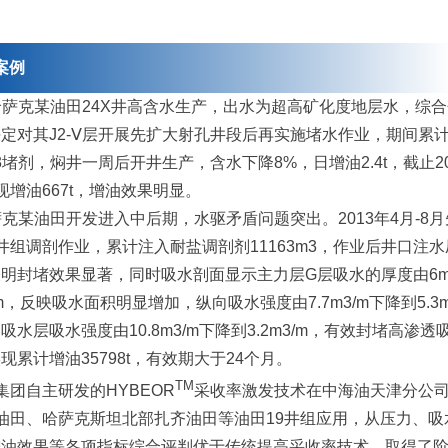
案例
在哈萨克某油田24X井高含水生产，出水为超高矿化度地层水，综
定对其J2-Ⅴ层开展先扩大射孔井段后再实施堵水作业，期间累
m3堵剂，焖井一周后开井生产，含水下降8%，日增油2.4t，截止20
现增油667t，增油效果明显。
哈萨克某油田开发进入中后期，水驱矛盾问题突出。2013年4月-8
井组调剖作业，累计注入耐盐调剖剂11163m3，作业后井口注
表明封堵效果显著，同时吸水剖面显示主力层G层吸水的厚度由6
5m，反映吸水面积明显增加，纵向吸水强度由7.7m3/m下降到5.3m
吸水层吸水强度由10.8m3/m下降到3.2m3/m，有效封堵高渗透
现累计增油35798t，有效期大于24个月。
TM
集团自主研发的
HYBEOR
采收率激发技术在中海油天津分公
油田、哈萨克斯坦北部扎齐油田等油田
19
井组应用，从压力、吸
增油效果等各项指标综合评判优于传统提高采收率技术，取得了