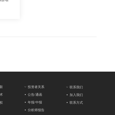
新
投资者关系
ꀁ
联系我们
ꀁ
公告/通函
术
加入我们
넷
넷
年报/中报
权
联系方式
넷
넷
分析师报告
넷