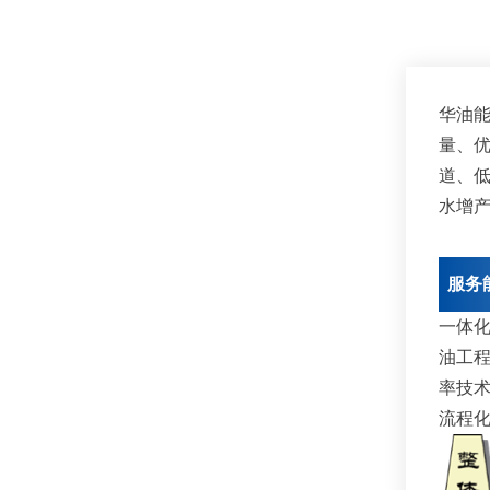
华油
量、
道、
水增
服务
一体
油工
率技
流程