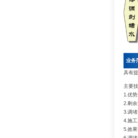
业务
具有
主要
1.优
2.剩
3.调
4.施
5.效
6.调