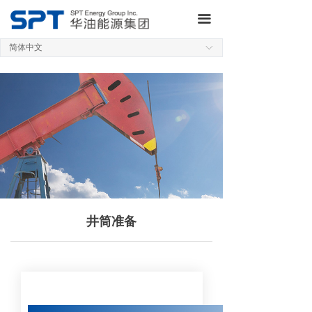
网站首页
끀
关于集团
简体中文
ꀅ
业务板块
研发制造
新闻动态
QHSE
投资者关系
井筒准备
加入我们
联系我们