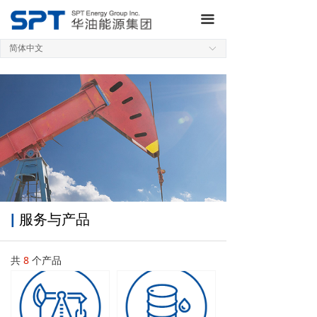
网站首页
끀
关于集团
简体中文
ꀅ
业务板块
研发制造
新闻动态
QHSE
投资者关系
|
服务与产品
加入我们
共
8
个产品
联系我们